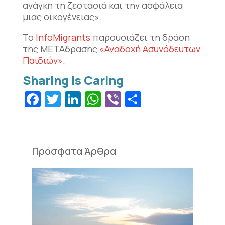
ανάγκη τη ζεστασιά και την ασφάλεια
μιας οικογένειας».
Το
InfoMigrants
παρουσιάζει τη δράση
της ΜΕΤΑδρασης
«Αναδοχή Ασυνόδευτων
Παιδιών»
.
Facebook
Twitter
LinkedIn
WhatsApp
Viber
Μοιραστεί
Πρόσφατα Άρθρα