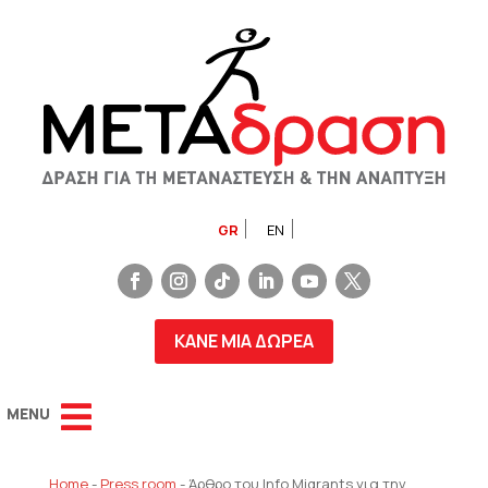
GR
EN
ΚΑΝΕ ΜΙΑ ΔΩΡΕΑ
Home
-
Press room
-
Άρθρο του Info Migrants για την