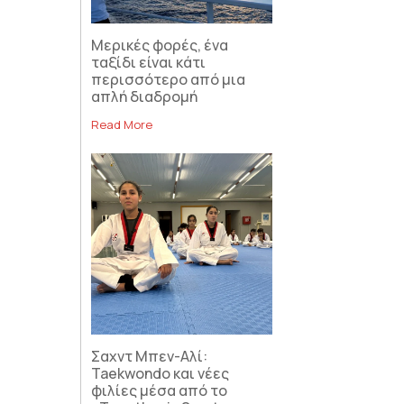
Μερικές φορές, ένα
ταξίδι είναι κάτι
περισσότερο από μια
απλή διαδρομή
Read More
Σαχντ Μπεν-Αλί:
Taekwondo και νέες
φιλίες μέσα από το