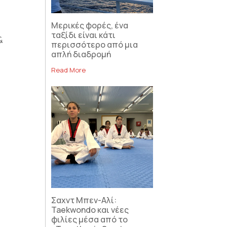
Μερικές φορές, ένα
ταξίδι είναι κάτι
&
περισσότερο από μια
απλή διαδρομή
Read More
Σαχντ Μπεν-Αλί:
Taekwondo και νέες
φιλίες μέσα από το