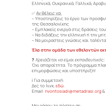
Ελληνικά, Ουκρανικά, Γαλλικά, Αραβ
✅
Αν θέλεις να:
– Υποστηρίξεις το έργο των προσφυ
της Θεσσαλονίκης
– Εμπλακείς ενεργά στις δράσεις το
– Να διδάξεις την ελληνική ή την μ
– Να μοιραστεις γνώσεις και ταλέντα
Έλα στην ομάδα των εθελοντών εκ
❓
Χρειάζεται να είμαι εκπαιδευτικός;
Όχι απαραίτητα. Το πρόγραμμα πλαι
επιμορφώσεις και υποστήριξη!
ℹ️ Για συμμετοχή:
Δες το λινκ,
εδώ
.
Εmail:
nvontosiadi@metadrasi.org
Μοιράσου το πόστερ σε: