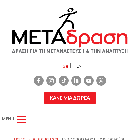
GR
EN
ΚΑΝΕ ΜΙΑ ΔΩΡΕΑ
Home
-
Uncategorized
-
Ένας δάσκαλος με Δ κεφαλαίο!