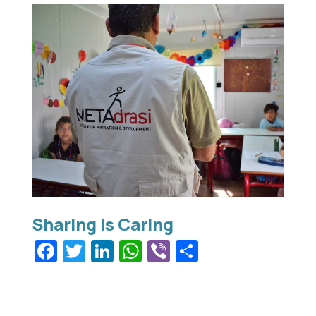
Facebook
Twitter
LinkedIn
WhatsApp
Viber
Μοιραστεί