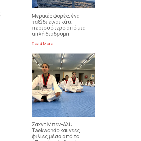
Μερικές φορές, ένα
ταξίδι είναι κάτι
περισσότερο από μια
απλή διαδρομή
Read More
Σαχντ Μπεν-Αλί:
Taekwondo και νέες
φιλίες μέσα από το