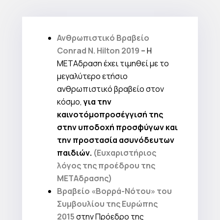
Ανθρωπιστικό Bραβείο
Conrad N. Hilton 2019
– Η
ΜΕΤΑδραση έχει τιμηθεί με το
μεγαλύτερο ετήσιο
ανθρωπιστικό βραβείο στον
κόσμο,
για την
καινοτόμοπροσέγγισή της
στην υποδοχή προσφύγων και
την προστασία ασυνόδευτων
παιδιών.
(Ευχαριστήριος
λόγος της προέδρου της
ΜΕΤΑδρασης)
Bραβείο «Βορρά-Νότου» του
Συμβουλίου της Ευρώπης
2015
στην Πρόεδρο της