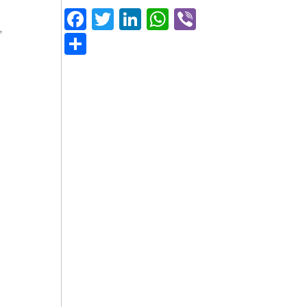
Facebook
Twitter
LinkedIn
WhatsApp
Viber
,
Μοιραστείτε
»