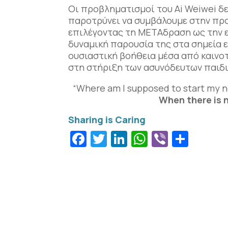
Οι προβληματισμοί του Ai Weiwei δ
παροτρύνει να συμβάλουμε στην πρ
επιλέγοντας τη ΜΕΤΑδραση ως την ε
δυναμική παρουσία της στα σημεία
ουσιαστική βοήθεια μέσα από καινο
στη στήριξη των ασυνόδευτων παιδι
“Where am I supposed to start my n
When there is 
Facebook
Twitter
LinkedIn
WhatsApp
Viber
Μοιρ