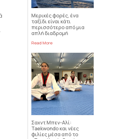
ά
Μερικές φορές, ένα
ταξίδι είναι κάτι
περισσότερο από μια
.
απλή διαδρομή
Read More
Σαχντ Μπεν-Αλί:
Taekwondo και νέες
φιλίες μέσα από το