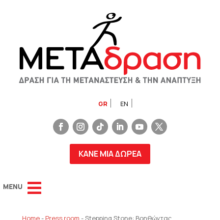
GR
EN
ΚΑΝΕ ΜΙΑ ΔΩΡΕΑ
Home
-
Press room
-
Stepping Stone: Βοηθώντας