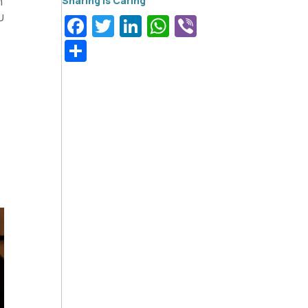
η
υ
Facebook
Twitter
LinkedIn
WhatsApp
Viber
Μοιραστείτε