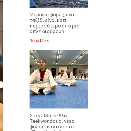
Μερικές φορές, ένα
ταξίδι είναι κάτι
περισσότερο από μια
απλή διαδρομή
Read More
Σαχντ Μπεν-Αλί:
Taekwondo και νέες
φιλίες μέσα από το