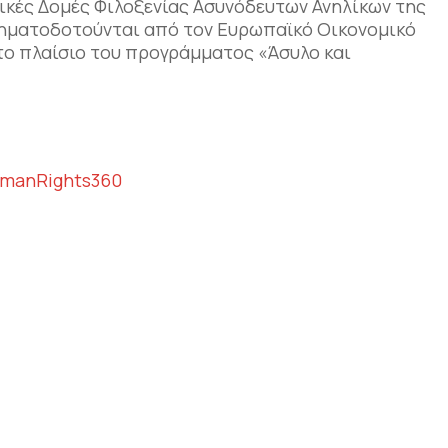
τικές Δομές Φιλοξενίας Ασυνόδευτων Ανηλίκων της
ρηματοδοτούνται από τον Ευρωπαϊκό Οικονομικό
στο πλαίσιο του προγράμματος «Άσυλο και
manRights360
αστείτε