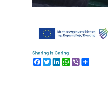
Facebook
Twitter
LinkedIn
WhatsApp
Viber
Μοιρ