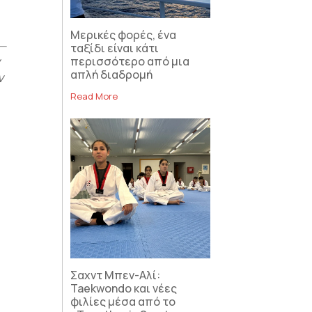
Μερικές φορές, ένα
ταξίδι είναι κάτι
ν
περισσότερο από μια
απλή διαδρομή
ν
Read More
Σαχντ Μπεν-Αλί:
Taekwondo και νέες
φιλίες μέσα από το