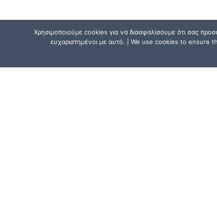
Χρησιμοποιούμε cookies για να διασφαλίσουμε ότι σας προσ
ευχαριστημένοι με αυτό. | We use cookies to ensure tha
ΕΠΙΚΟΙΝΩΝΗΣΕ ΜΑΖΙ ΜΑΣ
Αθήνα, Ελλάδα:
Μητσάκη 15, Αθήνα 111 41
(κοντά στον σταθμό ΗΣΑΠ