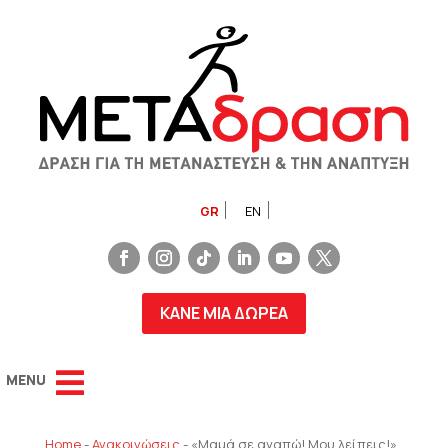
GR
EN
ΚΑΝΕ ΜΙΑ ΔΩΡΕΑ
Home
-
Ανακοινώσεις
-
«Μαμά σε αγαπώ! Μου λείπεις!»