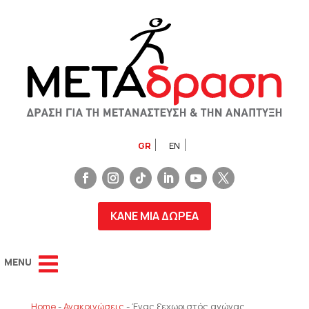
GR
EN
ΚΑΝΕ ΜΙΑ ΔΩΡΕΑ
Home
-
Ανακοινώσεις
-
Ένας ξεχωριστός αγώνας