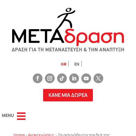
GR
EN
ΚΑΝΕ ΜΙΑ ΔΩΡΕΑ
Home
-
Ανακοινώσεις
-
Τα ασυνόδευτα παιδιά της