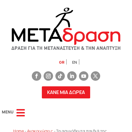
GR
EN
ΚΑΝΕ ΜΙΑ ΔΩΡΕΑ
Home
-
Ανακοινώσεις
-
Τα ασυνόδευτα παιδιά της