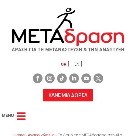
GR
EN
ΚΑΝΕ ΜΙΑ ΔΩΡΕΑ
Home
-
Ανακοινώσεις
-
Τη Δομή της ΜΕΤΑδρασης στη Χίο