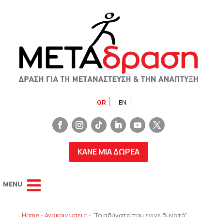
GR
EN
ΚΑΝΕ ΜΙΑ ΔΩΡΕΑ
Home
-
Ανακοινώσεις
-
“Το αδύνατο που έγινε δυνατό”