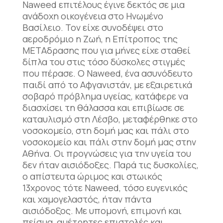
Naweed επιτέλους έγινε δεκτός σε μια
ανάδοχη οικογένεια στο Ηνωμένο
Βασίλειο. Τον είχε συνοδέψει στο
αεροδρόμιο η Ζωή, η Επίτροπος της
ΜΕΤΑδρασης που για μήνες είχε σταθεί
δίπλα του στις τόσο δύσκολες στιγμές
που πέρασε. Ο Naweed, ένα ασυνόδευτο
παιδί από το Αφγανιστάν, με εξαιρετικά
σοβαρό πρόβλημα υγείας, κατάφερε να
διασχίσει τη θάλασσα και επιβίωσε σε
καταυλισμό στη Λέσβο, μεταφέρθηκε στο
νοσοκομείο, στη δομή μας και πάλι στο
νοσοκομείο και πάλι στην δομή μας στην
Αθήνα. Οι προγνώσεις για την υγεία του
δεν ήταν αισιόδοξες. Παρά τις δυσκολίες,
ο απίστευτα ώριμος και στωικός
13χρονος τότε Naweed, τόσο ευγενικός
και χαμογελαστός, ήταν πάντα
αισιόδοξος. Με υπομονή, επιμονή και
πείσμα, αμέτρητες επιστολές και