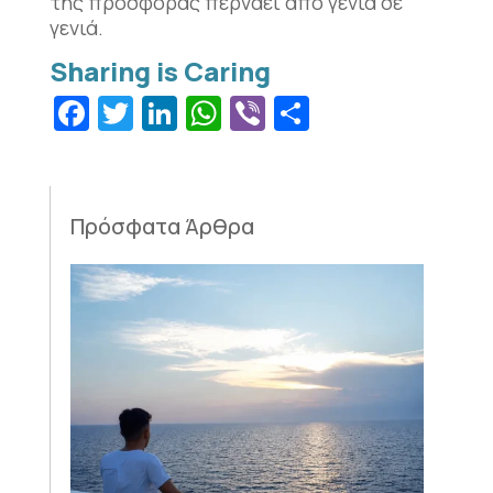
της προσφοράς περνάει από γενιά σε
γενιά.
Facebook
Twitter
LinkedIn
WhatsApp
Viber
Μοιραστεί
Πρόσφατα Άρθρα