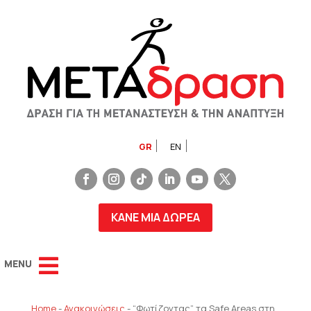
GR
EN
ΚΑΝΕ ΜΙΑ ΔΩΡΕΑ
Home
-
Ανακοινώσεις
-
“Φωτίζοντας” τα Safe Areas στη