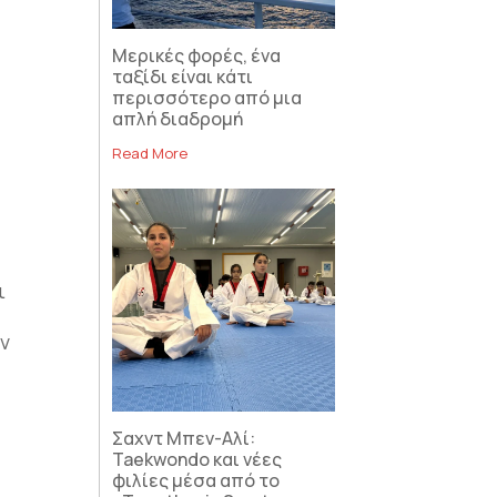
Μερικές φορές, ένα
ταξίδι είναι κάτι
περισσότερο από μια
απλή διαδρομή
Read More
ι
υν
Σαχντ Μπεν-Αλί:
Taekwondo και νέες
φιλίες μέσα από το