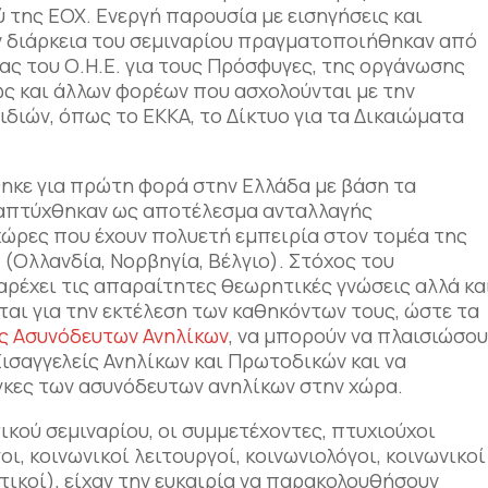
 της ΕΟΧ. Ενεργή παρουσία με εισηγήσεις και
ν διάρκεια του σεμιναρίου πραγματοποιήθηκαν από
 του Ο.Η.Ε. για τους Πρόσφυγες, της οργάνωσης
ς και άλλων φορέων που ασχολούνται με την
διών, όπως το EKKA, το Δίκτυο για τα Δικαιώματα
ηκε για πρώτη φορά στην Ελλάδα με βάση τα
αναπτύχθηκαν ως αποτέλεσμα ανταλλαγής
χώρες που έχουν πολυετή εμπειρία στον τομέα της
(Ολλανδία, Νορβηγία, Βέλγιο). Στόχος του
αρέχει τις απαραίτητες θεωρητικές γνώσεις αλλά κα
αι για την εκτέλεση των καθηκόντων τους, ώστε τα
ς Ασυνόδευτων Ανηλίκων
, να μπορούν να πλαισιώσο
ισαγγελείς Ανηλίκων και Πρωτοδικών και να
άγκες των ασυνόδευτων ανηλίκων στην χώρα.
ικού σεμιναρίου, οι συμμετέχοντες, πτυχιούχοι
, κοινωνικοί λειτουργοί, κοινωνιολόγοι, κοινωνικοί
τικοί), είχαν την ευκαιρία να παρακολουθήσουν