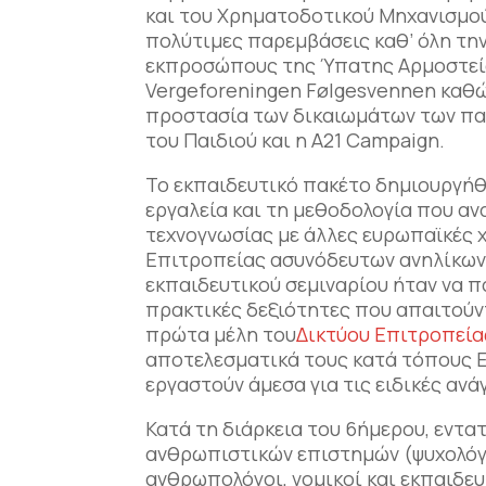
και του Χρηματοδοτικού Μηχανισμού
πολύτιμες παρεμβάσεις καθ’ όλη τη
εκπροσώπους της Ύπατης Αρμοστείας
Vergeforeningen Følgesvennen καθώ
προστασία των δικαιωμάτων των παι
του Παιδιού και η A21 Campaign.
Το εκπαιδευτικό πακέτο δημιουργήθ
εργαλεία και τη μεθοδολογία που 
τεχνoγνωσίας με άλλες ευρωπαϊκές 
Επιτροπείας ασυνόδευτων ανηλίκων 
εκπαιδευτικού σεμιναρίου ήταν να π
πρακτικές δεξιότητες που απαιτούντ
πρώτα μέλη του
Δικτύου Επιτροπεία
αποτελεσματικά τους κατά τόπους Ε
εργαστούν άμεσα για τις ειδικές αν
Κατά τη διάρκεια του 6ήμερου, εντατ
ανθρωπιστικών επιστημών (ψυχολόγοι
ανθρωπολόγοι, νομικοί και εκπαιδευ