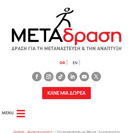
GR
EN
ΚΑΝΕ ΜΙΑ ΔΩΡΕΑ
Home
-
Ανακοινώσεις
-
2ο workshop με θέμα “Διερμηνεία