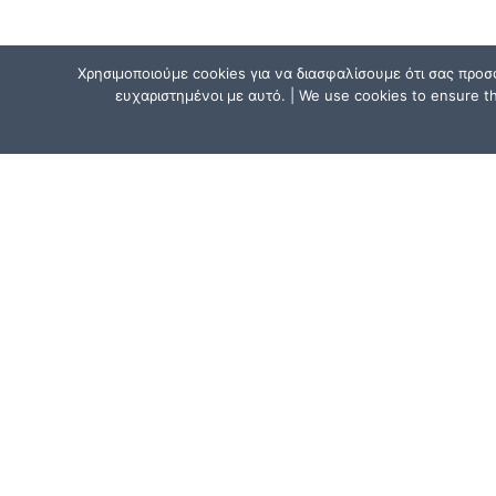
Χρησιμοποιούμε cookies για να διασφαλίσουμε ότι σας προσ
ευχαριστημένοι με αυτό. | We use cookies to ensure tha
ΕΠΙΚΟΙΝΩΝΗΣΕ ΜΑΖΙ ΜΑΣ
Αθήνα, Ελλάδα:
Μητσάκη 15, Αθήνα 111 41
(κοντά στον σταθμό ΗΣΑΠ