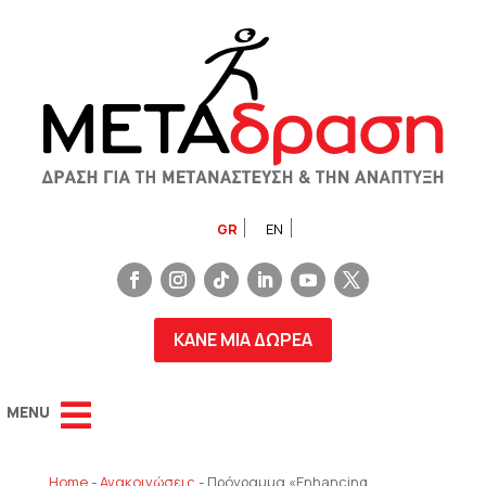
GR
EN
ΚΑΝΕ ΜΙΑ ΔΩΡΕΑ
Home
-
Ανακοινώσεις
-
Πρόγραμμα «Enhancing