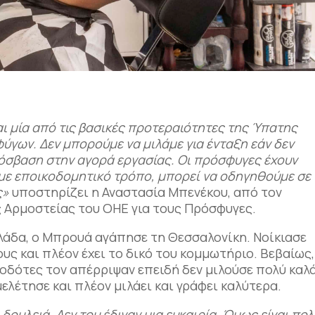
ι μία από τις βασικές προτεραιότητες της Ύπατης
ύγων. Δεν μπορούμε να μιλάμε για ένταξη εάν δεν
σβαση στην αγορά εργασίας. Οι πρόσφυγες έχουν
ε με εποικοδομητικό τρόπο, μπορεί να οδηγηθούμε σε
ς»
υποστηρίζει η Αναστασία Μπενέκου, από τον
 Αρμοστείας του ΟΗΕ για τους Πρόσφυγες.
λλάδα, ο Μπρουά αγάπησε τη Θεσσαλονίκη. Νοίκιασε
υς και πλέον έχει το δικό του κομμωτήριο. Βεβαίως,
οδότες τον απέρριψαν επειδή δεν μιλούσε πολύ καλ
ελέτησε και πλέον μιλάει και γράφει καλύτερα.
ουλειά. Δεν του έδιναν μια ευκαιρία. Όμως είναι πολ