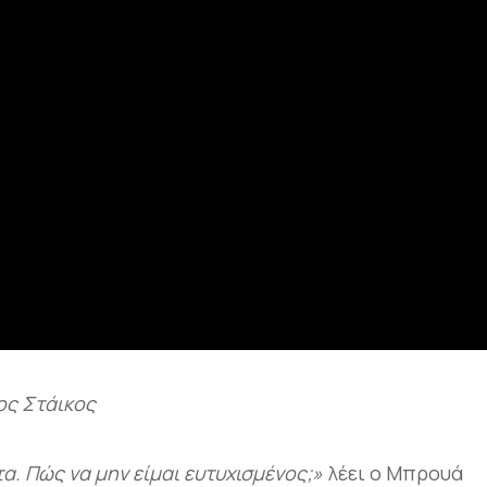
ος Στάικος
α. Πώς να μην είμαι ευτυχισμένος;»
λέει ο Μπρουά