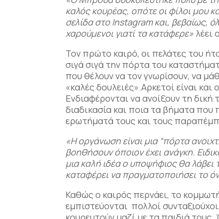
καλός κουρέας, οπότε οι φίλοι μου 
σελίδα στο
Instagram
και, βεβαίως, ό
χαρούμενοι γιατί τα κατάφερε»
λέει 
Τον πρώτο καιρό, οι πελάτες του ή
σιγά σιγά την πόρτα του καταστήματ
που θέλουν να τον γνωρίσουν, να μάθ
«καλές δουλειές».Αρκετοί είναι και
Ενδιαφέρονται να ανοίξουν τη δική τ
διαδικασία και ποια τα βήματα που
ερωτήματά τους και τους παραπ
«Η οργάνωση είναι μια “πόρτα ανοιχτ
βοηθήσουν όποιον έχει ανάγκη. Ειδικ
μια καλή ιδέα ο υποψήφιος θα λάβει
καταφέρει να πραγματοποιήσει το ό
Καθώς ο καιρός περνάει, το κομμωτ
εμπιστεύονται πολλοί συνταξιούχοι,
κουρευτούν μαζί με τα παιδιά τους.