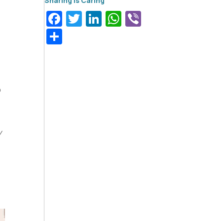
Facebook
Twitter
LinkedIn
WhatsApp
Viber
Μοιραστείτε
ο
ν