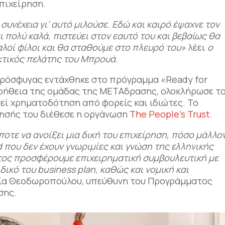
επιχείρηση.
συνέχεια γι’ αυτό μιλούσε. Εδώ και καιρό έψαχνε τον
πολύ καλά, πιστεύει στον εαυτό του και βεβαίως θα
αλοί φίλοι και θα σταθούμε στο πλευρό του»
λέει
ο
ακτικός πελάτης του Μπρουά.
πρόσφυγας εντάχθηκε στο πρόγραμμα «Ready for
 βοήθεια της ομάδας της ΜΕΤΑδρασης, ολοκλήρωσε τ
ητεί χρηματοδότηση από φορείς και ιδιώτες. Το
ίρησής του διέθεσε η οργάνωση
The People’s Trust
.
ποτε να ανοίξει μια δική του επιχείρηση, πόσο μάλλο
d
που δεν έχουν γνωριμίες και γνώση της ελληνικής
τος προσφέρουμε επιχειρηματική συμβουλευτική με
 δικό του
business
plan
, καθώς και νομική και
ρία Θεοδωροπούλου, υπεύθυνη του Προγράμματος
σης.