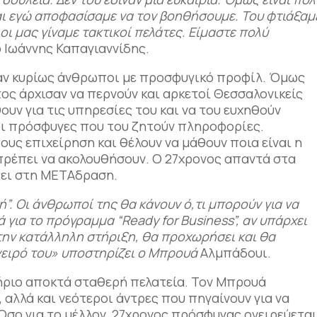
και εγώ αποφασίσαμε να τον βοηθήσουμε. Του φτιάξαμ
λοι μας γίναμε τακτικοί πελάτες. Είμαστε πολύ
ο Ιωάννης Καπαγιαννίδης.
ταν κυρίως άνθρωποι με προσφυγικό προφίλ. Όμως
ος άρχισαν να περνούν και αρκετοί Θεσσαλονικείς
ουν για τις υπηρεσίες του και να του ευχηθούν
 οι πρόσφυγες που του ζητούν πληροφορίες.
ους επιχείρηση και θέλουν να μάθουν ποια είναι η
 πρέπει να ακολουθήσουν. Ο 27χρονος απαντά στα
έμπει στη ΜΕΤΑδραση.
ή”. Οι άνθρωποί της θα κάνουν ό,τι μπορούν για να
ά για το πρόγραμμα “
Ready
for
Business
”, αν υπάρχει
 την κατάλληλη στήριξη, θα προχωρήσει και θα
νειρό του» υποστηρίζει ο Μπρουά
Αλμπάδουι.
ήριο αποκτά σταθερή πελατεία. Τον Μπρουά
 αλλά και νεότεροι άντρες που πηγαίνουν για να
 Όσο για το μέλλον, 27χρονος πρόσφυγας ονειρεύετα