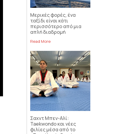
Μερικές φορές, ένα
ταξίδι είναι κάτι
περισσότερο από μια
απλή διαδρομή
Read More
Σαχντ Μπεν-Αλί:
Taekwondo και νέες
φιλίες μέσα από το