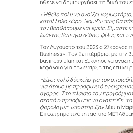
ήθελε να δημιουργήσει τη δική του 
«Ήθελε πολύ να ανοίξει κομμωτήριο, 
κατάλληλο χώρο. Νομίζω πως θα πάει 
τον βοηθήσουμε και εμείς. Είμαστε κ
Ιωάννης Καπαγιαννίδης, φίλος και τ
Τον Αύγουστο του 2023 ο 27χρονος 
Business». Τον Σεπτέμβριο, με την
business plan και ξεκίνησε να αναζ
κεφάλαιο για την έναρξη της επιχε
«Είναι πολύ δύσκολο για τον οποιοδή
για άτομα με προσφυγικό
backgroun
αγοράς. Στο πλαίσιο του προγράμμα
σκοπό ο πρόσφυγας να αναπτύξει το
φορολογική υποστήριξη»
λέει η Μα
Επιχειρηματικότητας της ΜΕΤΑδρα