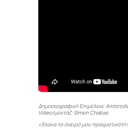
Δημοσιογραφική Επιμέλεια: Απόστολ
Video/μοντάζ: Simon Chabas
«Έκανα το όνειρό μου πραγματικότητ