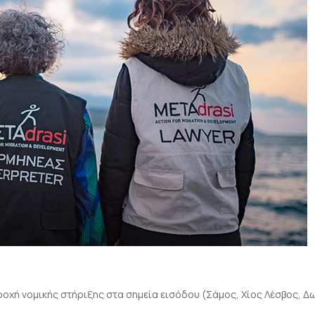
ροχή νομικής στήριξης στα σημεία εισόδου (Σάμος, Χίος Λέσβος,