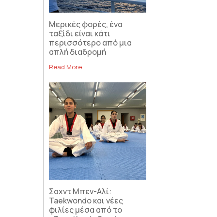
Μερικές φορές, ένα
ταξίδι είναι κάτι
περισσότερο από μια
απλή διαδρομή
Read More
Σαχντ Μπεν-Αλί:
Taekwondo και νέες
φιλίες μέσα από το