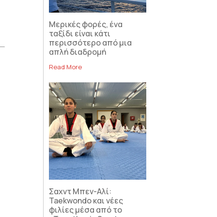
Μερικές φορές, ένα
ταξίδι είναι κάτι
περισσότερο από μια
απλή διαδρομή
Read More
Σαχντ Μπεν-Αλί:
Taekwondo και νέες
φιλίες μέσα από το