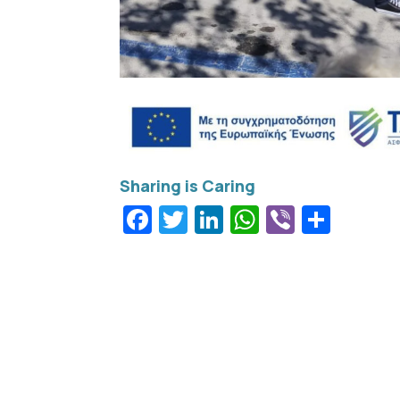
Facebook
Twitter
LinkedIn
WhatsApp
Viber
Μοιρ