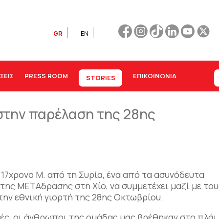
GR
EN
ΣΕΙΣ
PRESS ROOM
ΕΠΙΚΟΙΝΩΝΊΑ
STORIES
στην παρέλαση της 28ης
17χρονο Μ. από τη Συρία, ένα από τα ασυνόδευτα
της ΜΕΤΑδρασης στη Χίο, να συμμετέχει μαζί με το
την εθνική γιορτή της 28ης Οκτωβρίου.
τές, οι άνθρωποι της ομάδας μας βρέθηκαν στο πλάι