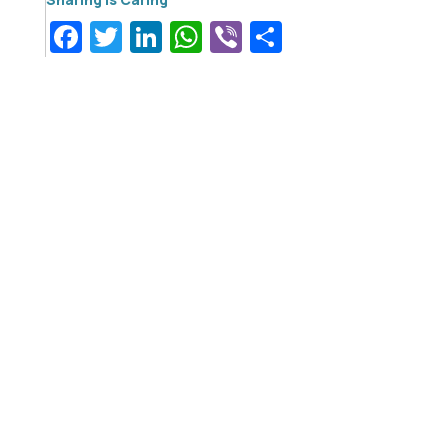
Facebook
Twitter
LinkedIn
WhatsApp
Viber
Μοιραστεί