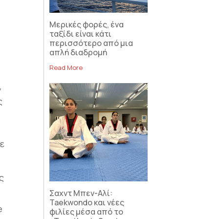
Μερικές φορές, ένα
ταξίδι είναι κάτι
περισσότερο από μια
απλή διαδρομή
Read More
ν
ς
με
ς
Σαχντ Μπεν-Αλί:
Taekwondo και νέες
e
φιλίες μέσα από το