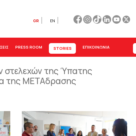
GR
EN
ΣΕΙΣ
PRESS ROOM
ΕΠΙΚΟΙΝΩΝΊΑ
STORIES
 στελεχών της Ύπατης
ία της ΜΕΤΑδρασης