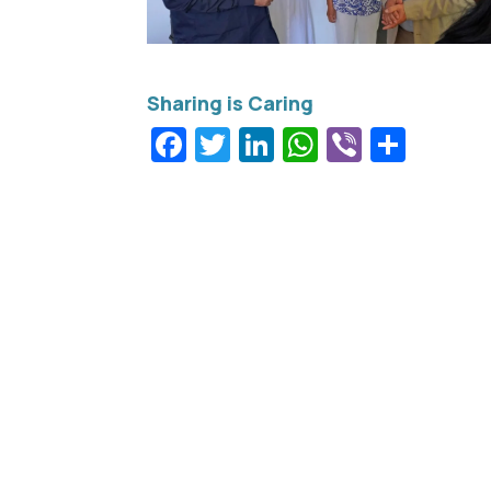
Facebook
Twitter
LinkedIn
WhatsApp
Viber
Μοιρ