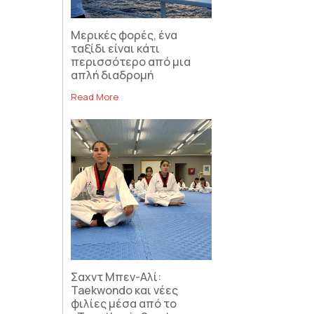
Μερικές φορές, ένα
ταξίδι είναι κάτι
περισσότερο από μια
απλή διαδρομή
Read More
Σαχντ Μπεν-Αλί:
ε
Taekwondo και νέες
φιλίες μέσα από το