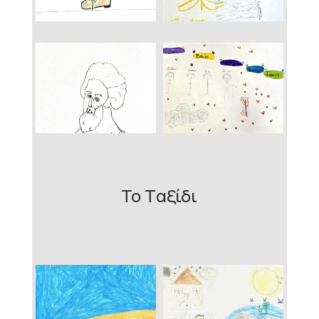
Το Tαξίδι