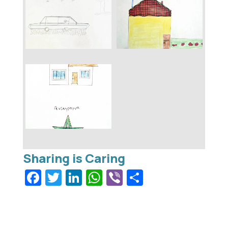
Facebook
Twitter
LinkedIn
WhatsApp
Viber
Μοιραστεί