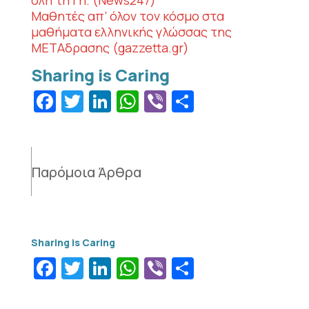
όλη τη Γη. (News247)
Μαθητές απ’ όλον τον κόσμο στα
μαθήματα ελληνικής γλώσσας της
ΜΕΤΑδρασης (gazzetta.gr)
Facebook
Twitter
LinkedIn
WhatsApp
Viber
Μοιραστεί
Παρόμοια Άρθρα
Facebook
Twitter
LinkedIn
WhatsApp
Viber
Μοιραστεί