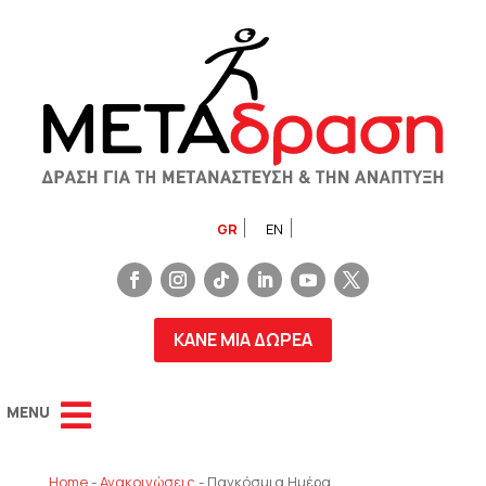
GR
EN
ΚΑΝΕ ΜΙΑ ΔΩΡΕΑ
Home
-
Ανακοινώσεις
-
Παγκόσμια Ημέρα