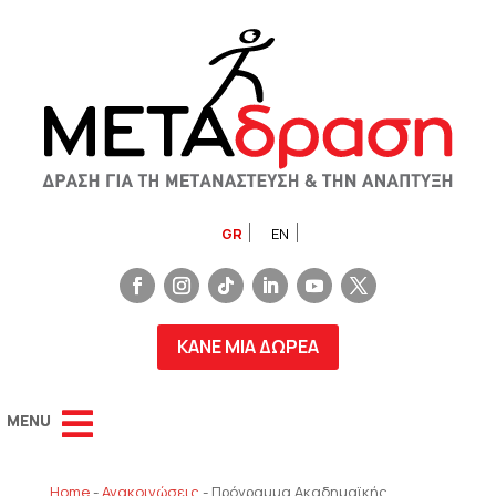
GR
EN
ΚΑΝΕ ΜΙΑ ΔΩΡΕΑ
Home
-
Ανακοινώσεις
-
Πρόγραμμα Ακαδημαϊκής