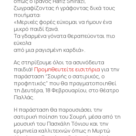
όπως ο Ιρανός Hafiz Shirazi,
ζωγραφίζοντας ή γράφοντας δικά τους
ποιήματα:
«Μερικές φορές εύχομαι να ήμουν ένα
μικρό παιδί ξανά.
Τα γδαρμένα γόνατα θεραπεύονται πιο
εύκολα
από μια ραγισμένη καρδιά».
Ας στηρίξουμε όλοι τα ασυνόδευτα
παιδιά!
Προμηθευτείτε εισιτήρια
για την
παράσταση “Σουρής ο σατιρικός, ο
προφητικός” που θα πραγματοποιηθεί
τη Δευτέρα, 18 Φεβρουαρίου, στο θέατρο
Παλλάς.
Η παράσταση θα παρουσιάσει την
σατιρική ποίηση του Σουρή, μέσα από τη
μουσική του Πασχάλη Τόνιου και την
ερμηνεία καλλιτεχνών όπως η Μυρτώ