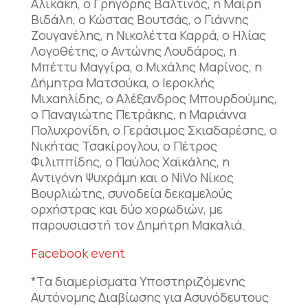
Αλικάκη, ο Γρηγόρης Βαλτινός, η Μαίρη
Βιδάλη, ο Κώστας Βουτσάς, ο Γιάννης
Ζουγανέλης, η Νικολέττα Καρρά, ο Ηλίας
Λογοθέτης, ο Αντώνης Λουδάρος, η
Μπέττυ Μαγγίρα, ο Μιχάλης Μαρίνος, η
Δήμητρα Ματσούκα, ο Ιεροκλής
Μιχαηλίδης, ο Αλέξανδρος Μπουρδούμης,
ο Παναγιώτης Πετράκης, η Μαριάννα
Πολυχρονίδη, ο Γεράσιμος Σκιαδαρέσης, ο
Νικήτας Τσακίρογλου, ο Πέτρος
Φιλιππίδης, ο Παύλος Χαϊκάλης, η
Αντιγόνη Ψυχράμη και ο NiVo Νίκος
Βουρλιώτης, συνοδεία δεκαμελούς
ορχήστρας και δύο χορωδιών, με
παρουσιαστή τον Δημήτρη Μακαλιά.
Facebook event
*Tα διαμερίσματα Υποστηριζόμενης
Αυτόνομης Διαβίωσης για Ασυνόδευτους