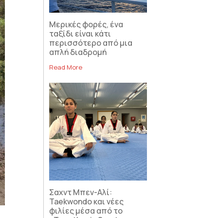
Μερικές φορές, ένα
ταξίδι είναι κάτι
περισσότερο από μια
απλή διαδρομή
Read More
Σαχντ Μπεν-Αλί:
Taekwondo και νέες
φιλίες μέσα από το