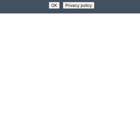
OK
Privacy policy
ΧΡΗΣΙΜΟΙ ΣΥΝΔΕΣΜ
Υποστηρικτές
Συνεργασίες
σια»)
Θέσεις Εργασίας
Προμήθειες-Διαγωνι