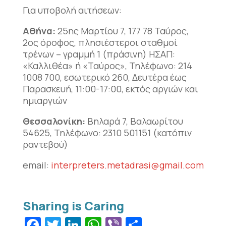
Για υποβολή αιτήσεων:
Αθήνα:
25ης Μαρτίου 7, 177 78 Ταύρος,
2ος όροφος, πλησιέστεροι σταθμοί
τρένων – γραμμή 1 (πράσινη) ΗΣΑΠ:
«Καλλιθέα» ή «Ταύρος»,
Τηλέφωνο: 214
1008 700, εσωτερικό 260,
Δευτέρα έως
Παρασκευή, 11:00-17:00, εκτός αργιών και
ημιαργιών
Θεσσαλονίκη:
Βηλαρά 7, Βαλαωρίτου
54625, Τηλέφωνο: 2310 501151 (κατόπιν
ραντεβού)
email:
interpreters.metadrasi@gmail.com
Facebook
Twitter
LinkedIn
WhatsApp
Viber
Μοιραστεί