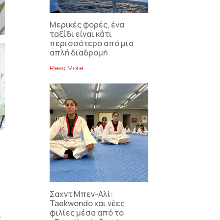
Μερικές φορές, ένα
ταξίδι είναι κάτι
περισσότερο από μια
απλή διαδρομή
Read More
ή
Σαχντ Μπεν-Αλί:
Taekwondo και νέες
φιλίες μέσα από το
ι