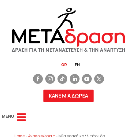
GR
EN
ΚΑΝΕ ΜΙΑ ΔΩΡΕΑ
Home
-
Ανακοινώσεις
-
Μία νεαρή καλλιτέχνιδα