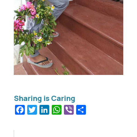
Facebook
Twitter
LinkedIn
WhatsApp
Viber
Μοιραστεί