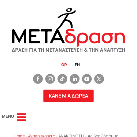
GR
EN
ΚΑΝΕ ΜΙΑ ΔΩΡΕΑ
Home
-
Ανακοινώσεις
-
ΑΝΑΚΟΙΝΩΣΗ – Ας βοηθήσουμε