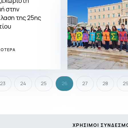
ξεχωριστή
μή στην
λαση της 25ης
ίου
ΣΟΤΕΡΑ
23
24
25
26
27
28
2
ΧΡΗΣΙΜΟΙ ΣΥΝΔΕΣΜ