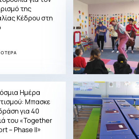
ρισμό της
λίας Κέδρου στη
ο
ΣΟΤΕΡΑ
όσμια Ημέρα
τισμού: Μπασκε
 δράση για 40
ιά του «Together
ort – Phase II»