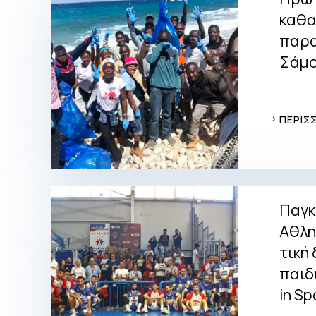
καθα
παρα
Σάμ
ΠΕΡΙΣ
Παγκ
Αθλη
τική
παιδ
in Sp