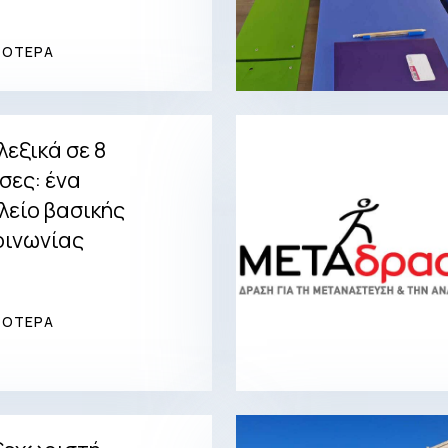
ΣΟΤΕΡΑ
λεξικά σε 8
σες: ένα
λείο βασικής
οινωνίας
ΣΟΤΕΡΑ