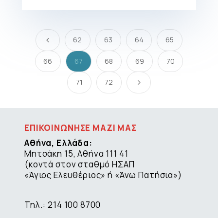
62
63
64
65
4
66
67
68
69
70
71
72
5
ΕΠΙΚΟΙΝΩΝΗΣΕ ΜΑΖΙ ΜΑΣ
Αθήνα, Ελλάδα:
Μητσάκη 15, Αθήνα 111 41
(κοντά στον σταθμό ΗΣΑΠ
«Άγιος Ελευθέριος» ή «Άνω Πατήσια»)
Τηλ.: 214 100 8700