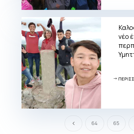
Καλο
νέο 
περπ
Υμητ
ΠΕΡΙΣ
4
64
65