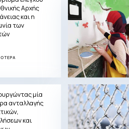
Εθνικής Αρχής
άνειας και η
ωνία των
τών
ΣΟΤΕΡΑ
ουργώντας μία
ρα ανταλλαγής
τικών,
λήσεων και
νων