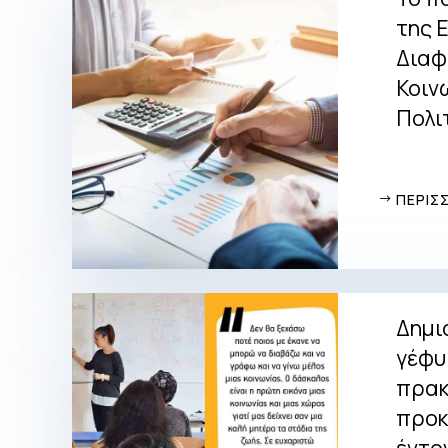
της 
Διαφ
Κοιν
Πολι
ΠΕΡΙΣ
Δημι
γέφυ
πρακ
προκ
έντο