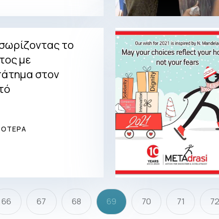
σωρίζοντας το
έτος με
άτημα στον
τό
ΣΟΤΕΡΑ
66
67
68
69
70
71
7