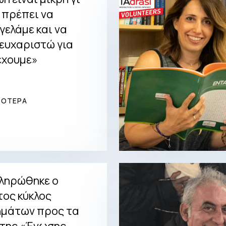
 πρέπει να
γελάμε και να
 ευχαριστώ για
έχουμε»
ΣΟΤΕΡΑ
ληρώθηκε ο
ος κύκλος
μάτων προς τα
 της «Ένωσης