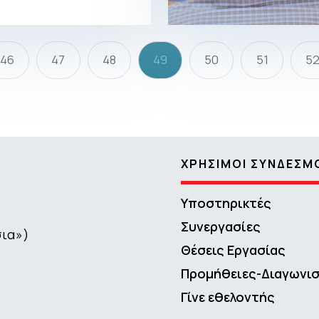
46
47
48
49
50
51
5
ΧΡΗΣΙΜΟΙ ΣΥΝΔΕΣΜ
Υποστηρικτές
Συνεργασίες
σια»)
Θέσεις Εργασίας
Προμήθειες-Διαγωνι
Γίνε εθελοντής