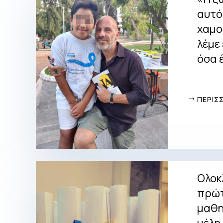
αυτό
χαμο
λέμε
όσα 
ΠΕΡΙΣ
Ολοκ
πρώτ
μαθη
μέλη