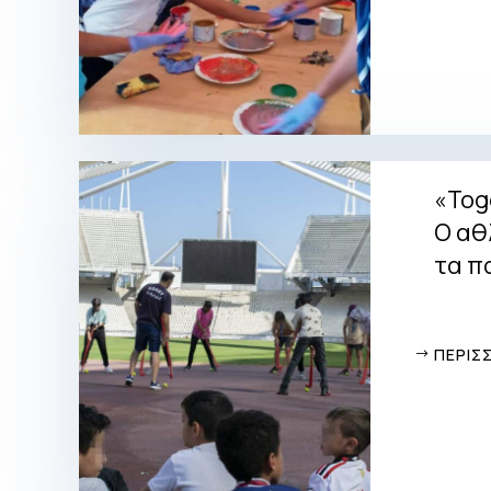
«Toge
Ο αθ
τα π
ΠΕΡΙΣ