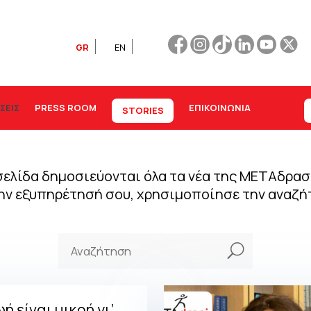
GR
EN
ΣΕΙΣ
PRESS ROOM
ΕΠΙΚΟΙΝΩΝΊΑ
STORIES
ελίδα δημοσιεύονται όλα τα νέα της ΜΕΤΑδραση
την εξυπηρέτησή σου, χρησιμοποίησε την αναζή
U
ή είναι μικρή γι’