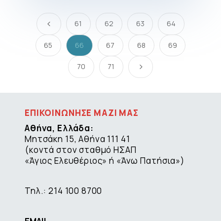
61
62
63
64
4
65
66
67
68
69
70
71
5
ΕΠΙΚΟΙΝΩΝΗΣΕ ΜΑΖΙ ΜΑΣ
Αθήνα, Ελλάδα:
Μητσάκη 15, Αθήνα 111 41
(κοντά στον σταθμό ΗΣΑΠ
«Άγιος Ελευθέριος» ή «Άνω Πατήσια»)
Τηλ.: 214 100 8700